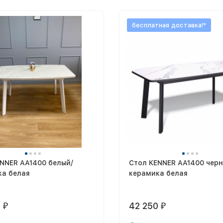
бесплатная доставка!*
NNER AA1400 белый/
Стол KENNER AA1400 черн
ка белая
керамика белая
0
42 250
₽
₽