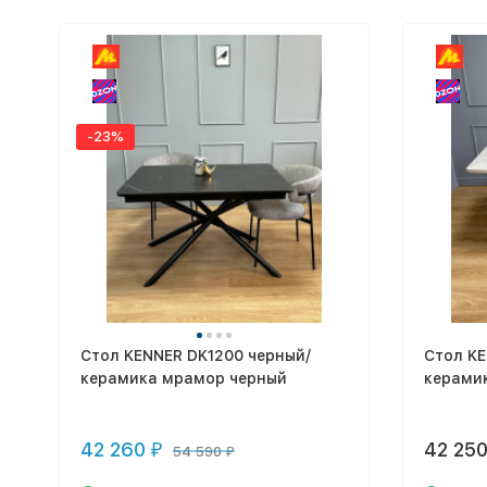
-23%
Стол KENNER DK1200 черный/
Стол KE
керамика мрамор черный
керами
42 260
42 25
₽
54 590
₽