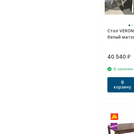
Стол VERON
белый мато
40 540
₽
В наличии
В
корзину