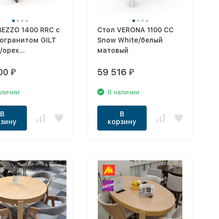
BEZZO 1400 RRC с
Стол VERONA 1100 CC
огранитом GILT
Snow White/белый
/орех
матовый
канский
00
59 516
₽
₽
аличии
В наличии
В
В
зину
корзину