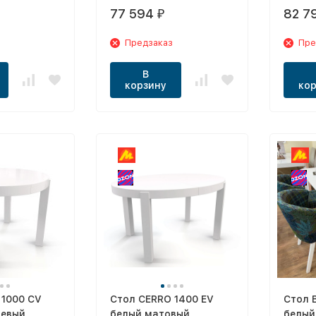
77 594
82 7
₽
Предзаказ
Пре
В
корзину
кор
 1000 CV
Стол CERRO 1400 EV
Стол 
цевый
белый матовый
белый