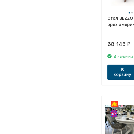
Стол BEZZO
орех амери
68 145
₽
В наличии
В
корзину
\