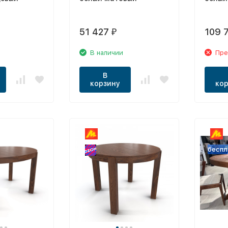
51 427
109 
₽
В наличии
Пре
В
корзину
кор
беспл