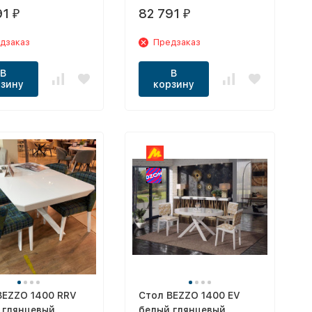
91
82 791
₽
₽
дзаказ
Предзаказ
В
В
зину
корзину
BEZZO 1400 RRV
Стол BEZZO 1400 EV
 глянцевый
белый глянцевый