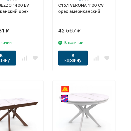
BEZZO 1400 EV
Стол VERONA 1100 CV
канский орех
орех американский
81
42 567
₽
₽
аличии
В наличии
В
В
зину
корзину