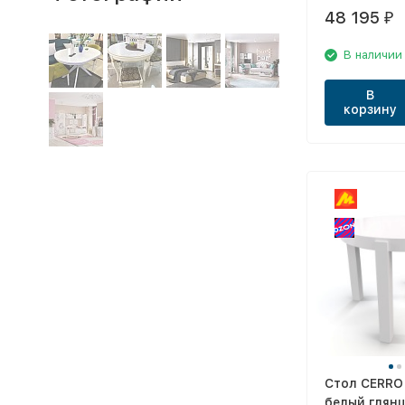
48 195
₽
В наличии
В
корзину
Стол CERRO
белый глян