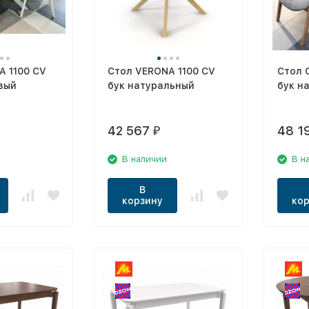
A 1100 CV
Стол VERONA 1100 CV
Стол 
вый
бук натуральный
бук н
42 567
48 1
₽
В наличии
В н
В
корзину
кор