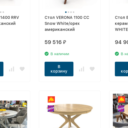
 1400 RRV
Стол VERONA 1100 CC
Стол 
канский
Snow White/орех
керам
американский
WHITE
амери
59 516
94 9
₽
В наличии
В н
В
корзину
кор
\