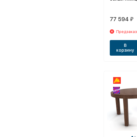
77 594
₽
Предзаказ
В
корзину