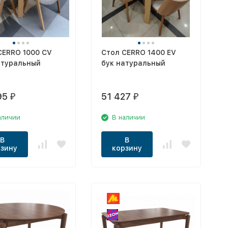
CERRO 1000 CV
Стол CERRO 1400 EV
атуральный
бук натуральный
95
51 427
₽
₽
аличии
В наличии
В
В
зину
корзину