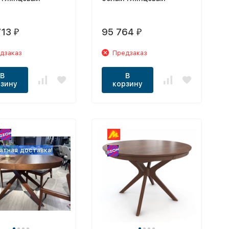
713
95 764
₽
₽
дзаказ
Предзаказ
В
В
зину
корзину
атная доставка!