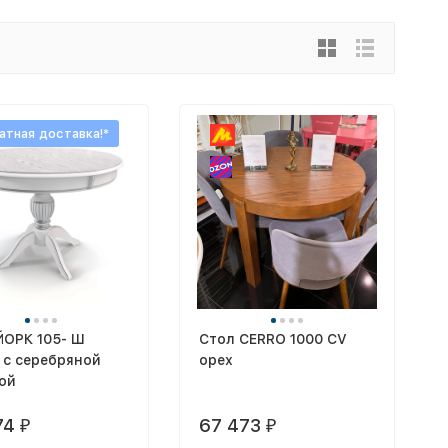
атная доставка!*
ЙОРК 105- Ш
Стол CERRO 1000 CV
 с серебряной
орех
ой
74
67 473
₽
₽