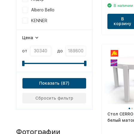
В наличии
Albero Bello
В
KENNER
корзину
Цена
от
до
Показать
Сбросить фильтр
Стол CERRO
белый мато
Фотографии