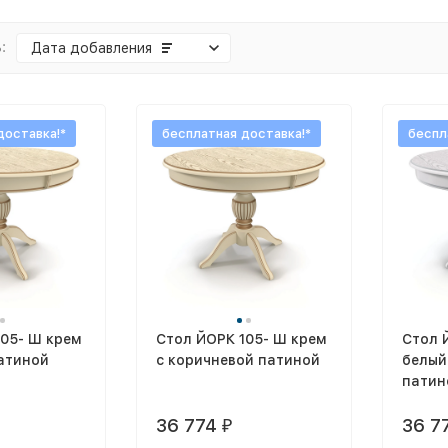
:
Дата добавления
доставка!*
бесплатная доставка!*
беспл
105- Ш крем
Стол ЙОРК 105- Ш крем
Стол 
атиной
с коричневой патиной
белый
патин
36 774
36 7
₽