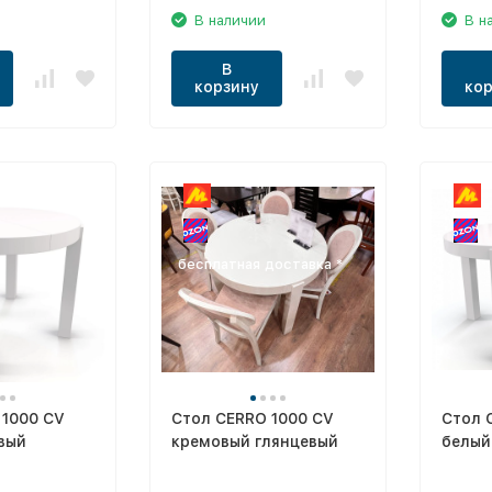
В наличии
В н
В
корзину
кор
бесплатная доставка *
 1000 CV
Стол CERRO 1000 CV
Стол 
вый
кремовый глянцевый
белый