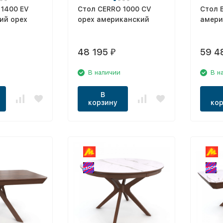
 1400 EV
Стол CERRO 1000 CV
Стол 
ий орех
орех американский
амери
48 195
59 4
₽
В наличии
В н
В
корзину
кор