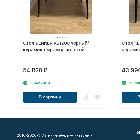
Стол KENNER KS1200 черный/
Стол KE
керамика мрамор золотой
керами
54 820
43 99
₽
В наличии
В нал
В корзину
И
2010-2026 © Магник-мебель — интернет-