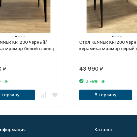
NNER KR1200 черный/
Стол KENNER KR1200 черн
ка мрамор белый глянец
керамика мрамор серый 
0
43 990
₽
₽
ичии
В наличии
В корзину
В корзину
нформация
Каталог