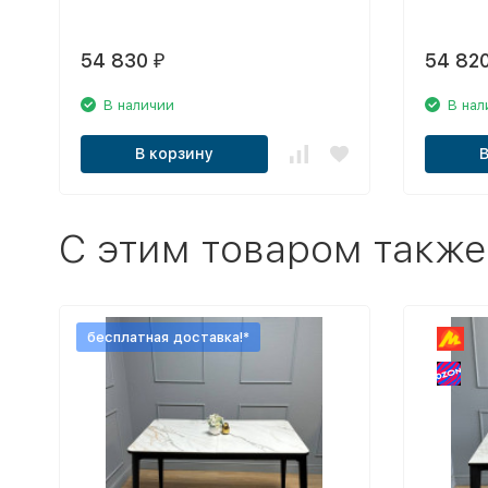
54 830
54 82
₽
В наличии
В нал
В корзину
C этим товаром также
бесплатная доставка!*