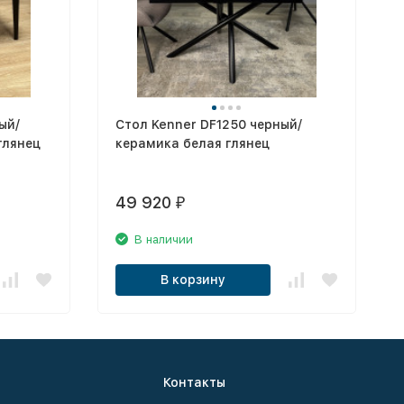
ый/
Стол Kenner DF1250 черный/
глянец
керамика белая глянец
49 920
₽
В наличии
В корзину
Контакты