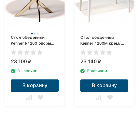
Стол обеденный
Стол обеденный
Kenner R1200 опоры
Kenner 1200М крем/
золото/стекло белый
стекло крем глянец
глянец KENNER
KENNER
23 100
23 140
₽
₽
В наличии
В наличии
В корзину
В корзину